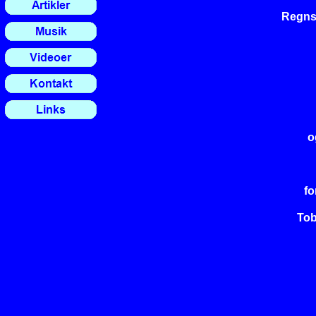
Regns
o
fo
Tob