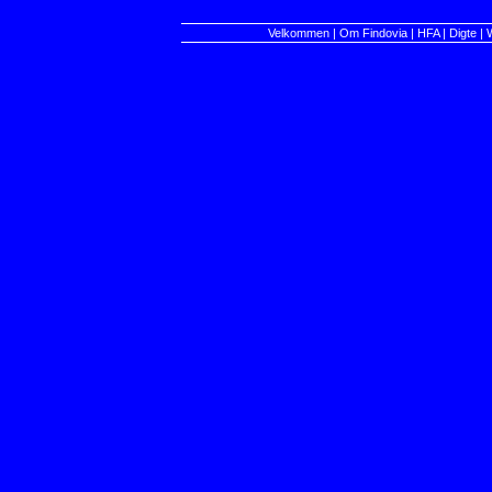
Velkommen
|
Om Findovia
|
HFA
|
Digte
|