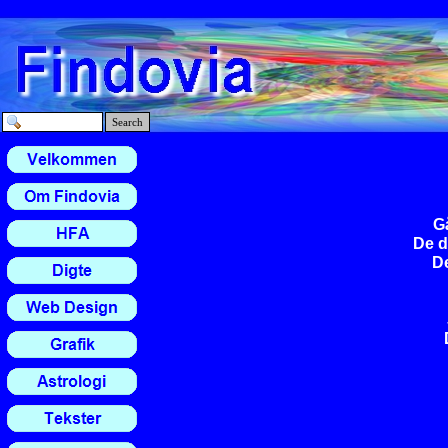
Search
G
De d
De