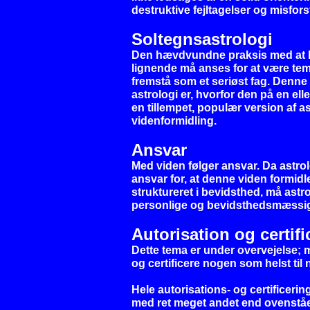
destruktive fejltagelser og misfors
Soltegnsastrologi
Den hævdvundne praksis med at be
lignende må anses for at være temme
fremstå som et seriøst fag. Denne 
astrologi er, hvorfor den på en el
en tillempet, populær version af
videnformidling.
Ansvar
Med viden følger ansvar. Da astrol
ansvar for, at denne viden formid
struktureret i bevidsthed, må astr
personlige og bevidsthedsmæssige 
Autorisation og certifi
Dette tema er under overvejelse; me
og certificere nogen som helst til
Hele autorisations- og certificerin
med ret meget andet end ovenstå