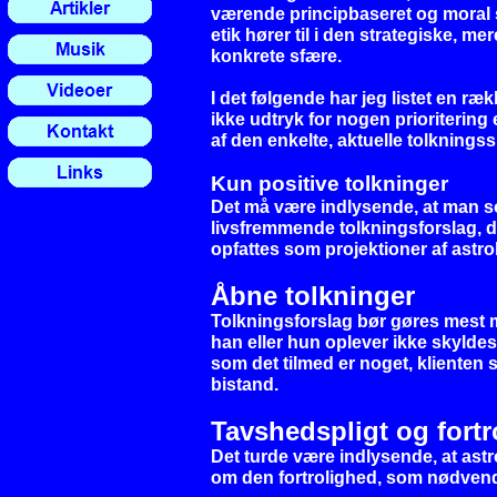
værende principbaseret og moral
etik hører til i den strategiske, m
konkrete sfære.
I det følgende har jeg listet en ræ
ikke udtryk for nogen prioriterin
af den enkelte, aktuelle tolkningss
Kun positive tolkninger
Det må være indlysende, at man s
livsfremmende tolkningsforslag, da
opfattes som projektioner af astr
Åbne tolkninger
Tolkningsforslag bør gøres mest mu
han eller hun oplever ikke skylde
som det tilmed er noget, klienten 
bistand.
Tavshedspligt og fortr
Det turde være indlysende, at ast
om den fortrolighed, som nødvendi