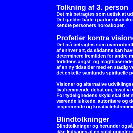
Tolkning af 3. person
Det må betragtes som uetisk at u
Det gælder både i partnerskabskons
kendte personers horoskoper.
Profetier kontra vision
Det må betragtes som overordentl
af enhver art, da sådanne kan have 
determinere fremtiden for andre me
fortidens angst- og magtbaserede
af en ny tidsalder med en stadig 
det enkelte samfunds spirituelle p
Visioner og alternative udvikling
livsfremmende debat om, hvad vi vi
For tydelighedens skyld skal det 
værende lukkede, autoritære og d
inspirerende og kreativitetsfremm
Blindtolkninger
Blindtolkninger og herunder også 
ikke ledsages af en solid oriente