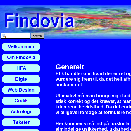
Search
Generelt
Etik handler om, hvad der er ret o
vurdere sig frem til, da det helt 
anskuer det.
Ultimativt må man bringe sig i fu
etisk korrekt og det kræver, at man
i den rene bevidsthed. Da det endn
vi alligevel forsøge at formulere n
Her kommer vi så ind på forskellen
almindelige usikkerhed, uklarhed 