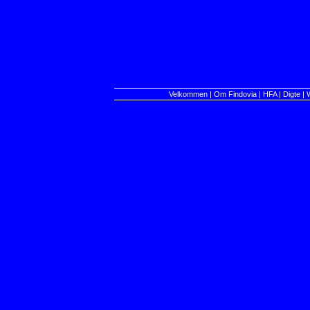
Velkommen
|
Om Findovia
|
HFA
|
Digte
|