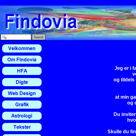
Search
Jeg er i 
v
og tildel
at min g
og 
Du inviter
hvo
Skulle du fin