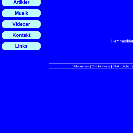
Hjemmesiden 
Velkommen
|
Om Findovia
|
HFA
|
Digte
|