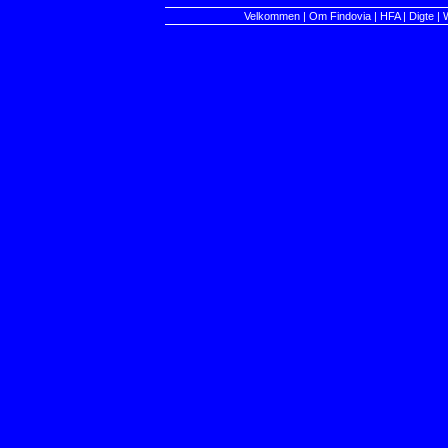
Velkommen
|
Om Findovia
|
HFA
|
Digte
|